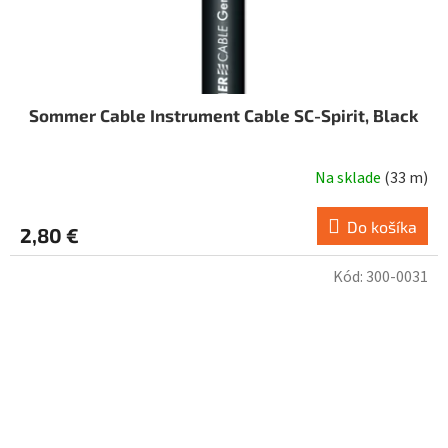
Sommer Cable Instrument Cable SC-Spirit, Black
Na sklade
(
33 m
)
Priemerné
hodnotenie
produktu
Do košíka
2,80 €
je
5,0
Kód:
300-0031
z
5
hviezdičiek.