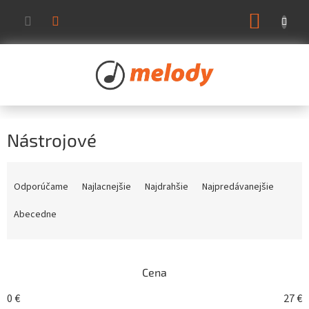
Prejsť
NÁKUP
na
KOŠÍK
obsah
Nástrojové
R
a
Odporúčame
Najlacnejšie
Najdrahšie
Najpredávanejšie
d
e
Abecedne
n
i
e
Cena
p
r
0
€
27
€
o