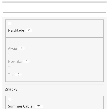
d
u
k
t
o
Na sklade
v
7
Akcia
0
Novinka
0
Tip
0
Značky
Sommer Cable
23