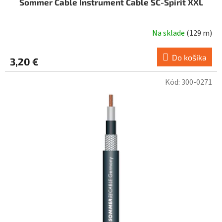
Sommer Cable Instrument Cable SC-Spirit XXL
Na sklade
(
129 m
)
Do košíka
3,20 €
Kód:
300-0271