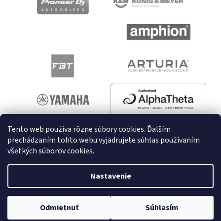
Tento web používa rôzne súbory cookies. Ďalším
prechádzaním tohto webu vyjadrujete súhlas používaním
všetkých súborov cookies.
Vytvoril Shoptet
Nastavenie
Copyright 2026
melodyshop.sk
. Všetky práva vyhradené.
Odmietnuť
Súhlasím
Upraviť nastavenie cookies