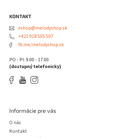
á
p
ä
KONTAKT
t
eshop@melodyshop.sk
i
e
+421 918 505 507
fb.me/melodyshop.sk
PO - PI: 9.00 - 17.00
(dostupný telefonicky)
Informácie pre vás
O nás
Kontakt