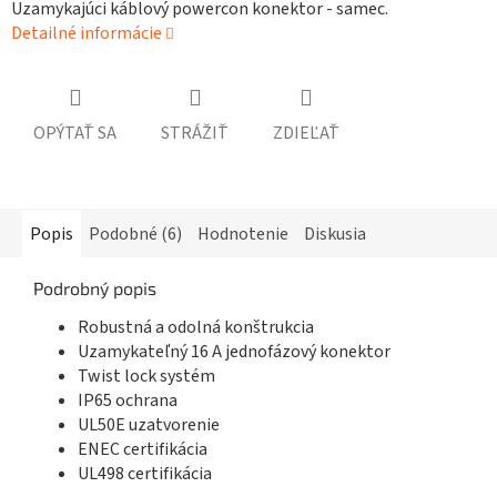
Uzamykajúci káblový powercon konektor - samec.
Detailné informácie
OPÝTAŤ SA
STRÁŽIŤ
ZDIEĽAŤ
Popis
Podobné (6)
Hodnotenie
Diskusia
Podrobný popis
Robustná a odolná konštrukcia
Uzamykateľný 16 A jednofázový konektor
Twist lock systém
IP65 ochrana
UL50E uzatvorenie
ENEC certifikácia
UL498 certifikácia