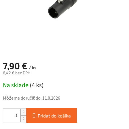
7,90 €
/ ks
6,42 € bez DPH
Jednotková
Na sklade
(
4 ks
)
cena:
Môžeme doručiť do:
11.8.2026
Pridať do košíka