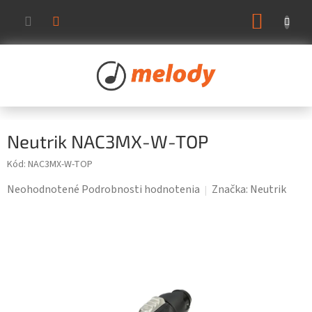
Prejsť
NÁKUP
na
KOŠÍK
obsah
Neutrik NAC3MX-W-TOP
Kód:
NAC3MX-W-TOP
Priemerné
Neohodnotené
Podrobnosti hodnotenia
Značka:
Neutrik
hodnotenie
produktu
je
0,0
z
5
hviezdičiek.