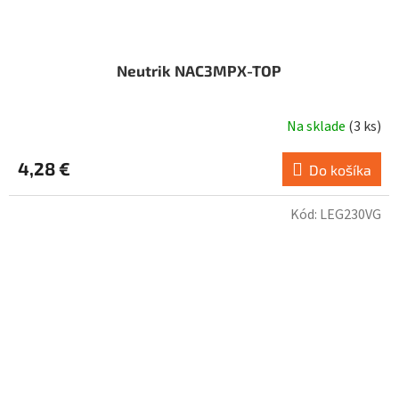
Neutrik NAC3MPX-TOP
Na sklade
(
3 ks
)
4,28 €
Do košíka
Kód:
LEG230VG