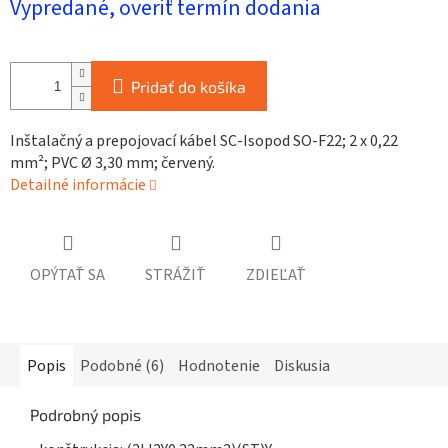
Vypredané, overiť termín dodania
cena:
Pridať do košíka
Inštalačný a prepojovací kábel SC-Isopod SO-F22; 2 x 0,22
mm²; PVC Ø 3,30 mm; červený.
Detailné informácie
OPÝTAŤ SA
STRÁŽIŤ
ZDIEĽAŤ
Popis
Podobné (6)
Hodnotenie
Diskusia
Podrobný popis