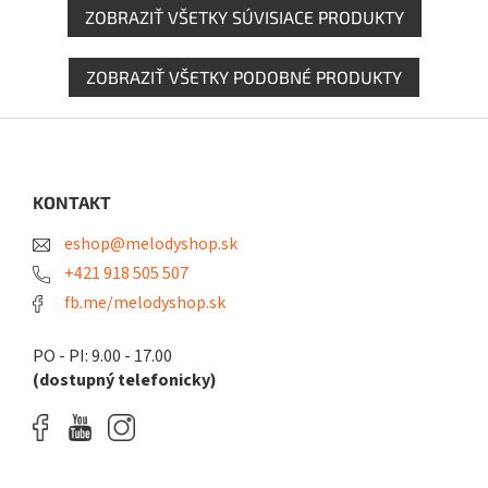
ZOBRAZIŤ VŠETKY SÚVISIACE PRODUKTY
ZOBRAZIŤ VŠETKY PODOBNÉ PRODUKTY
Z
á
p
ä
KONTAKT
t
eshop@melodyshop.sk
i
e
+421 918 505 507
fb.me/melodyshop.sk
PO - PI: 9.00 - 17.00
(dostupný telefonicky)