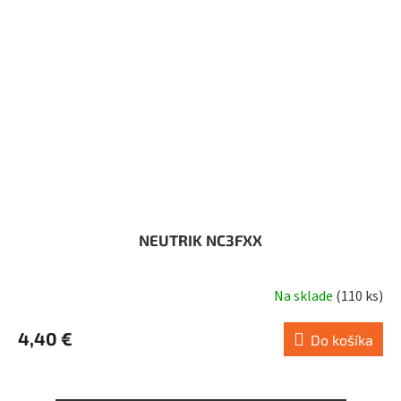
NEUTRIK NC3FXX
Na sklade
(
110 ks
)
4,40 €
Do košíka