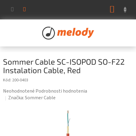
Prejsť
NÁKUP
na
KOŠÍK
obsah
Sommer Cable SC-ISOPOD SO-F22
Instalation Cable, Red
Kód:
200-0403
Priemerné
Neohodnotené
Podrobnosti hodnotenia
hodnotenie
Značka:
Sommer Cable
produktu
je
0,0
z
5