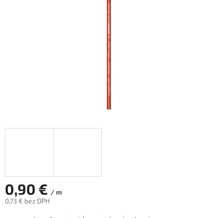
hviezdičiek.
0,90 €
/ m
0,73 € bez DPH
Jednotková