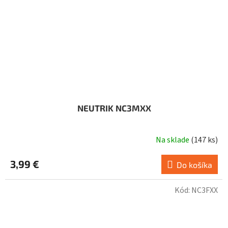
NEUTRIK NC3MXX
Na sklade
(
147 ks
)
3,99 €
Do košíka
Kód:
NC3FXX