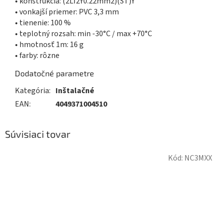
• konštrukcia: (2LI2Y0.22mm2)(ST)Y
• vonkajší priemer: PVC 3,3 mm
• tienenie: 100 %
• teplotný rozsah: min -30°C / max +70°C
• hmotnosť 1m: 16 g
• farby: rôzne
Dodatočné parametre
Kategória
:
Inštalačné
EAN
:
4049371004510
Súvisiaci tovar
Kód:
NC3MXX