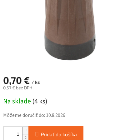
hviezdičiek.
0,70 €
/ ks
0,57 € bez DPH
Jednotková
Na sklade
(
4 ks
)
cena:
Môžeme doručiť do:
10.8.2026
Pridať do košíka