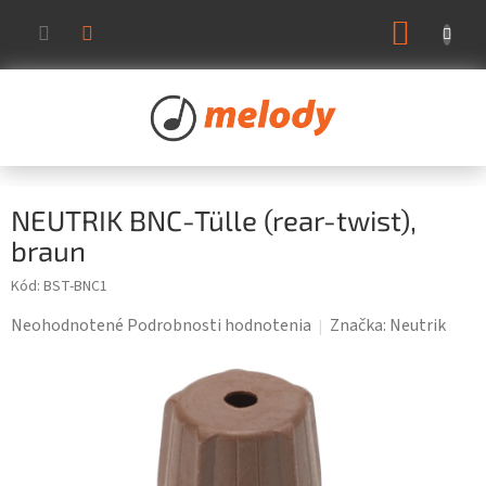
Prejsť
NÁKUP
na
KOŠÍK
obsah
NEUTRIK BNC-Tülle (rear-twist),
braun
Kód:
BST-BNC1
Priemerné
Neohodnotené
Podrobnosti hodnotenia
Značka:
Neutrik
hodnotenie
produktu
je
0,0
z
5