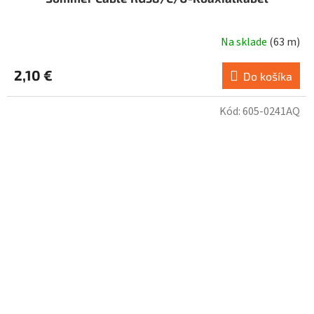
Na sklade
(
63 m
)
2,10 €
Do košíka
Kód:
605-0241AQ