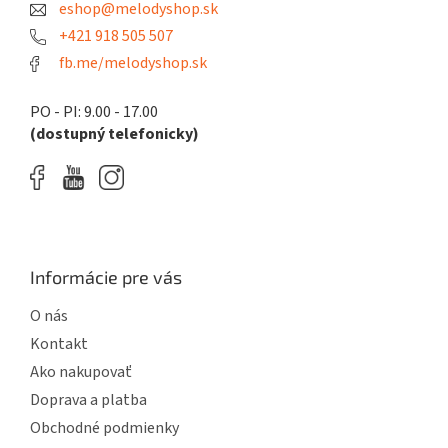
eshop@melodyshop.sk
i
e
+421 918 505 507
fb.me/melodyshop.sk
PO - PI: 9.00 - 17.00
(dostupný telefonicky)
Informácie pre vás
O nás
Kontakt
Ako nakupovať
Doprava a platba
Obchodné podmienky