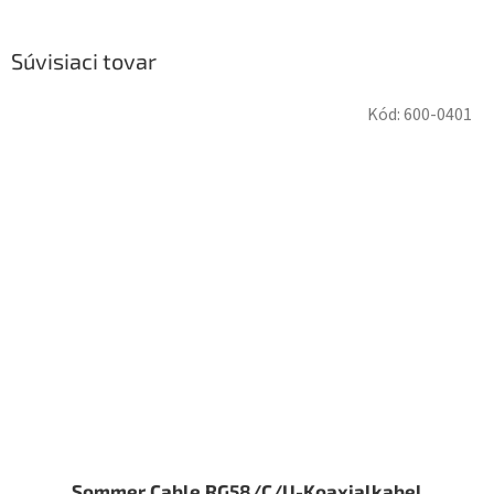
Súvisiaci tovar
Kód:
600-0401
Sommer Cable RG58/C/U-Koaxialkabel