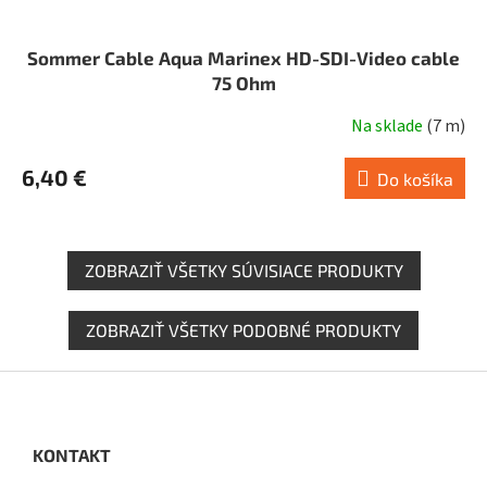
Sommer Cable Aqua Marinex HD-SDI-Video cable
75 Ohm
Na sklade
(
7 m
)
6,40 €
Do košíka
ZOBRAZIŤ VŠETKY SÚVISIACE PRODUKTY
ZOBRAZIŤ VŠETKY PODOBNÉ PRODUKTY
Z
á
p
ä
KONTAKT
t