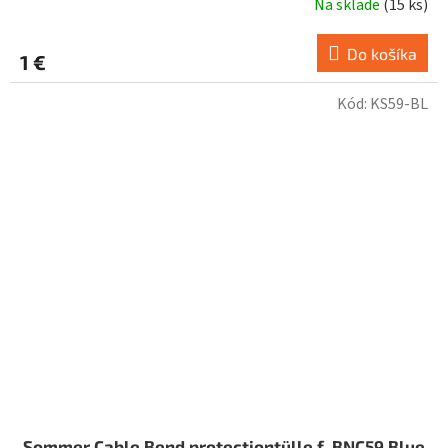
Na sklade
(
15 ks
)
Do košíka
1 €
Kód:
KS59-BL
Sommer Cable Bend protectiontülle f. BNC59 Blue