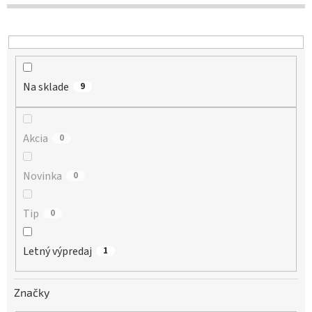
d
u
k
t
o
Na sklade
v
9
Akcia
0
Novinka
0
Tip
0
Letný výpredaj
1
Značky