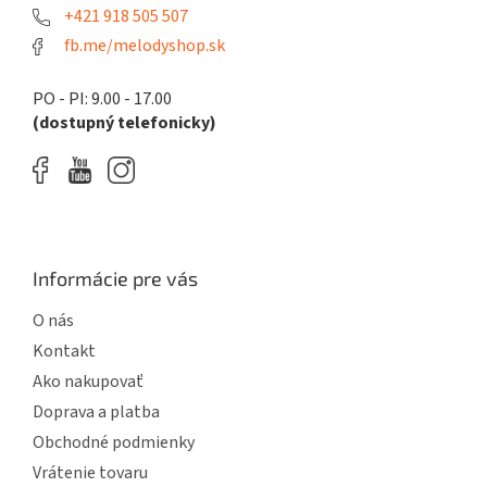
p
e
+421 918 505 507
r
fb.me/melodyshop.sk
v
k
y
PO - PI: 9.00 - 17.00
v
(dostupný telefonicky)
ý
p
i
s
u
Informácie pre vás
O nás
Kontakt
Ako nakupovať
Doprava a platba
Obchodné podmienky
Vrátenie tovaru