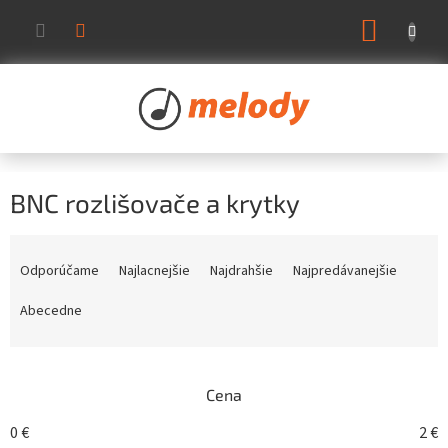
Prejsť
NÁKUP
na
KOŠÍK
obsah
BNC rozlišovače a krytky
R
a
Odporúčame
Najlacnejšie
Najdrahšie
Najpredávanejšie
d
e
Abecedne
n
i
e
Cena
p
r
0
€
2
€
o