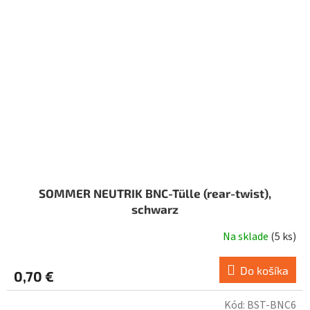
SOMMER NEUTRIK BNC-Tülle (rear-twist),
schwarz
Na sklade
(
5 ks
)
Do košíka
0,70 €
Kód:
BST-BNC6