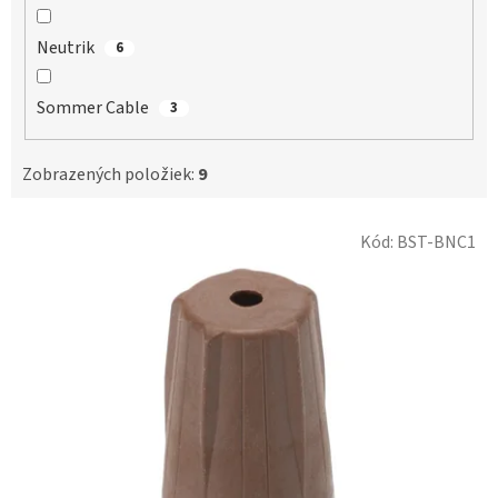
Neutrik
6
Sommer Cable
3
Zobrazených položiek:
9
V
Kód:
BST-BNC1
ý
p
i
s
p
r
o
d
u
k