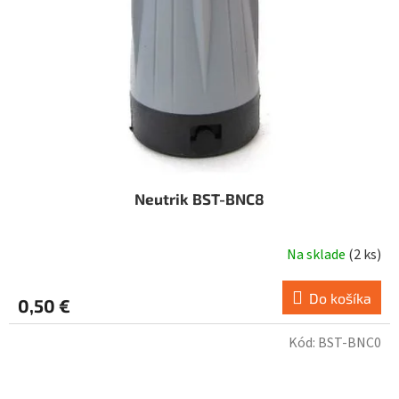
Neutrik BST-BNC8
Na sklade
(
2 ks
)
Do košíka
0,50 €
Kód:
BST-BNC0