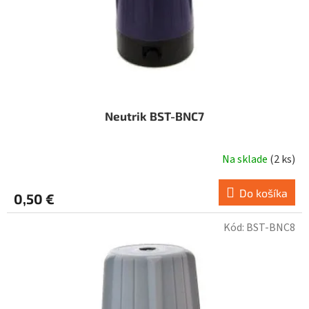
Neutrik BST-BNC7
Na sklade
(
2 ks
)
Do košíka
0,50 €
Kód:
BST-BNC8