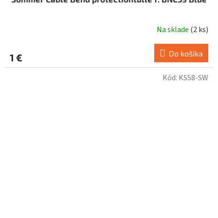
Na sklade
(
2 ks
)
Do košíka
1 €
Kód:
KS58-SW