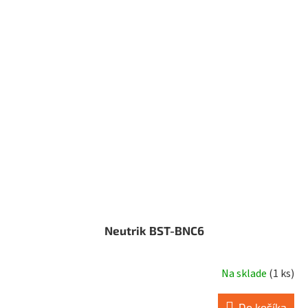
Neutrik BST-BNC6
Na sklade
(
1 ks
)
Do košíka