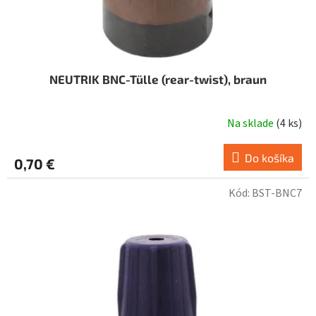
t
o
v
NEUTRIK BNC-Tülle (rear-twist), braun
Na sklade
(
4 ks
)
Do košíka
0,70 €
Kód:
BST-BNC7