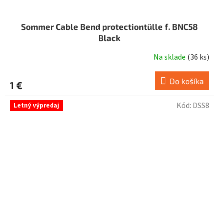
Sommer Cable Bend protectiontülle f. BNC58
Black
Na sklade
(
36 ks
)
Do košíka
1 €
Kód:
DSS8
Letný výpredaj