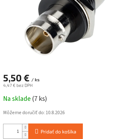
5,50 €
/ ks
4,47 € bez DPH
Jednotková
Na sklade
(
7 ks
)
cena:
Môžeme doručiť do:
10.8.2026
Pridať do košíka