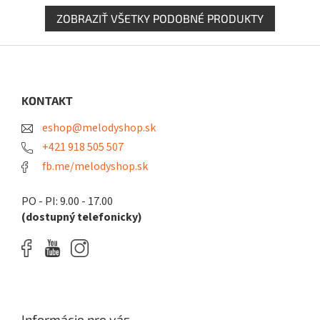
ZOBRAZIŤ VŠETKY PODOBNÉ PRODUKTY
Z
á
p
ä
KONTAKT
t
eshop@melodyshop.sk
i
e
+421 918 505 507
fb.me/melodyshop.sk
PO - PI: 9.00 - 17.00
(dostupný telefonicky)
Informácie pre vás