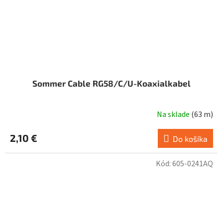
Sommer Cable RG58/C/U-Koaxialkabel
Na sklade
(
63 m
)
2,10 €
Do košíka
Kód:
605-0241AQ