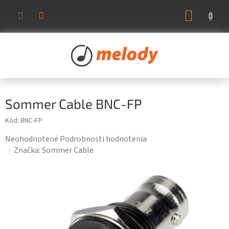
Prejsť
NÁKUP
na
KOŠÍK
obsah
Sommer Cable BNC-FP
Kód:
BNC-FP
Priemerné
Neohodnotené
Podrobnosti hodnotenia
hodnotenie
Značka:
Sommer Cable
produktu
je
0,0
z
5
hviezdičiek.