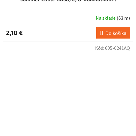
Na sklade
(
63 m
)
2,10 €
Do košíka
Kód:
605-0241AQ