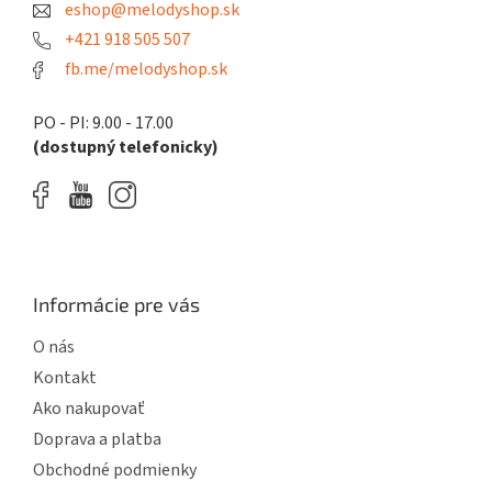
eshop@melodyshop.sk
i
e
+421 918 505 507
fb.me/melodyshop.sk
PO - PI: 9.00 - 17.00
(dostupný telefonicky)
Informácie pre vás
O nás
Kontakt
Ako nakupovať
Doprava a platba
Obchodné podmienky