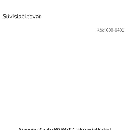
Súvisiaci tovar
Kód:
600-0401
Sommer Cable RG58/C/U-Koaxialkabel