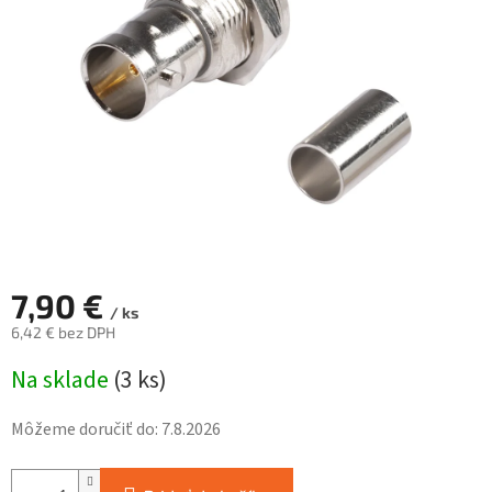
hviezdičiek.
7,90 €
/ ks
6,42 € bez DPH
Jednotková
Na sklade
(
3 ks
)
cena:
Môžeme doručiť do:
7.8.2026