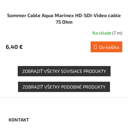
Sommer Cable Aqua Marinex HD-SDI-Video cable
75 Ohm
Na sklade
(
7 m
)
6,40 €
Do košíka
ZOBRAZIŤ VŠETKY SÚVISIACE PRODUKTY
ZOBRAZIŤ VŠETKY PODOBNÉ PRODUKTY
Z
á
p
ä
KONTAKT
t