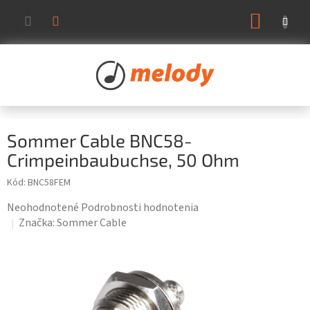
Prejsť
NÁKUP
na
KOŠÍK
obsah
Sommer Cable BNC58-
Crimpeinbaubuchse, 50 Ohm
Kód:
BNC58FEM
Priemerné
Neohodnotené
Podrobnosti hodnotenia
hodnotenie
Značka:
Sommer Cable
produktu
je
0,0
z
5