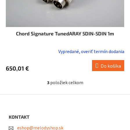
Chord Signature TunedARAY 5DIN-5DIN 1m
Vypredané, overiť termín dodania
Do košíka
650,01 €
3
položiek celkom
O
v
l
Z
á
á
d
p
a
ä
KONTAKT
c
t
i
eshop@melodyshop.sk
i
e