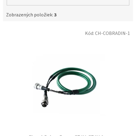
Zobrazených položiek:
3
V
Kód:
CH-COBRADIN-1
ý
p
i
s
p
r
o
d
u
k
t
o
v