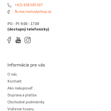
p
e
+421 918 505 507
r
fb.me/melodyshop.sk
v
k
y
PO - PI: 9.00 - 17.00
v
(dostupný telefonicky)
ý
p
i
s
u
Informácie pre vás
O nás
Kontakt
Ako nakupovať
Doprava a platba
Obchodné podmienky
Vrátenie tovaru