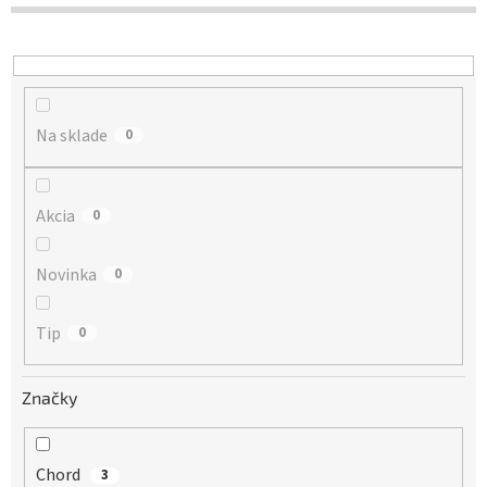
d
u
k
t
o
Na sklade
v
0
Akcia
0
Novinka
0
Tip
0
Značky
Chord
3