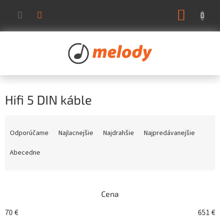
Prejsť
NÁKUP
na
KOŠÍK
obsah
Hifi 5 DIN káble
R
a
Odporúčame
Najlacnejšie
Najdrahšie
Najpredávanejšie
d
e
Abecedne
n
i
e
Cena
p
r
70
€
651
€
o