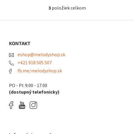
3
položiek celkom
O
v
l
Z
á
á
d
p
a
ä
KONTAKT
c
t
i
eshop@melodyshop.sk
i
e
p
e
+421 918 505 507
r
fb.me/melodyshop.sk
v
k
y
PO - PI: 9.00 - 17.00
v
(dostupný telefonicky)
ý
p
i
s
u