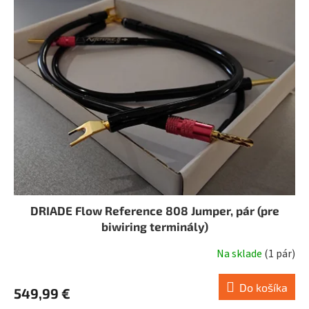
DRIADE Flow Reference 808 Jumper, pár (pre
biwiring terminály)
Na sklade
(
1 pár
)
Do košíka
549,99 €