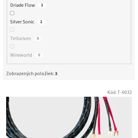
Driade Flow
1
Silver Sonic
2
Tellurium
0
Wireworld
0
Zobrazených položiek:
3
V
Kód:
T-0032
ý
p
i
s
p
r
o