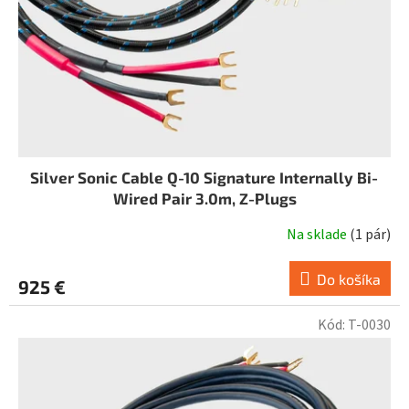
d
u
k
t
o
v
Silver Sonic Cable Q-10 Signature Internally Bi-
Wired Pair 3.0m, Z-Plugs
Na sklade
(
1 pár
)
Do košíka
925 €
Kód:
T-0030