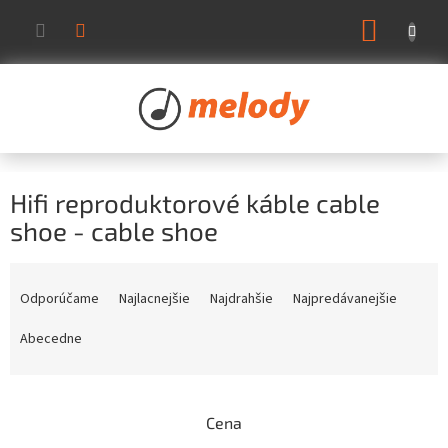
Prejsť
NÁKUP
na
KOŠÍK
obsah
Hifi reproduktorové káble cable
shoe - cable shoe
R
a
Odporúčame
Najlacnejšie
Najdrahšie
Najpredávanejšie
d
e
Abecedne
n
i
e
Cena
p