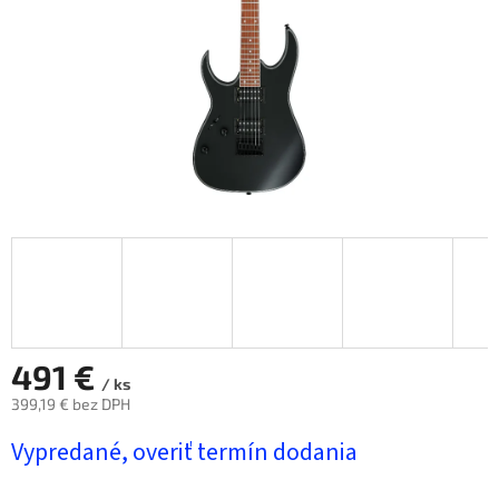
491 €
/ ks
399,19 € bez DPH
Jednotková
Vypredané, overiť termín dodania
cena: