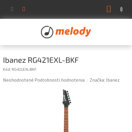
Prejsť
NÁKUP
na
KOŠÍK
obsah
Ibanez RG421EXL-BKF
Kód:
RG421EXL-BKF
Priemerné
Neohodnotené
Podrobnosti hodnotenia
Značka:
Ibanez
hodnotenie
produktu
je
0,0
z
5
hviezdičiek.