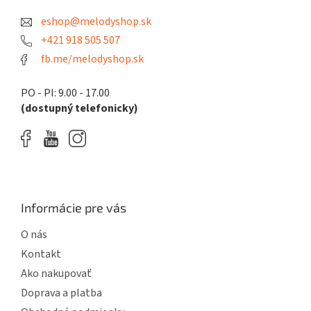
t
eshop@melodyshop.sk
i
e
+421 918 505 507
fb.me/melodyshop.sk
PO - PI: 9.00 - 17.00
(dostupný telefonicky)
Informácie pre vás
O nás
Kontakt
Ako nakupovať
Doprava a platba