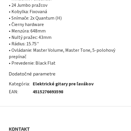
• 24 Jumbo pražcov
• Kobylka: Fixovaná
• Snímače: 2x Quantum (H)
• Čierny hardware
• Menzúra: 648mm
• Nultý pražec: 43mm
• Rádius: 15.75''
• Ovládanie: Master Volume, Master Tone, 5-polohový
prepínač
• Prevedenie: Black Flat
Dodatočné parametre
Kategória
:
Elektrické gitary pre ľavákov
EAN
:
4515276693598
Z
á
p
ä
KONTAKT