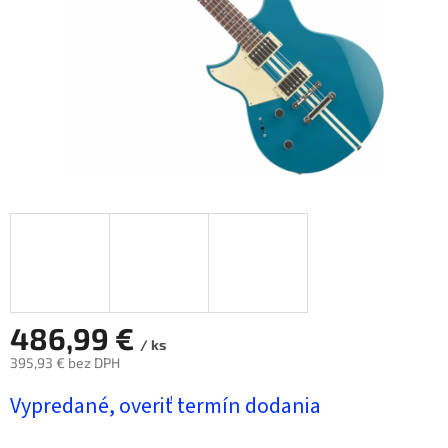
486,99 €
/ ks
395,93 € bez DPH
Jednotková
Vypredané, overiť termín dodania
cena: