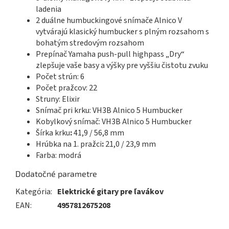
ladenia
2 duálne humbuckingové snímače Alnico V
vytvárajú klasický humbucker s plným rozsahom s
bohatým stredovým rozsahom
Prepínač Yamaha push-pull highpass „Dry“
zlepšuje vaše basy a výšky pre vyššiu čistotu zvuku
Počet strún: 6
Počet pražcov: 22
Struny: Elixir
Snímač pri krku: VH3B Alnico 5 Humbucker
Kobylkový snímač: VH3B Alnico 5 Humbucker
Šírka krku
:
41,9 / 56,8 mm
Hrúbka na 1. pražci
:
21,0 / 23,9 mm
Farba: modrá
Dodatočné parametre
Kategória
:
Elektrické gitary pre ľavákov
EAN
:
4957812675208