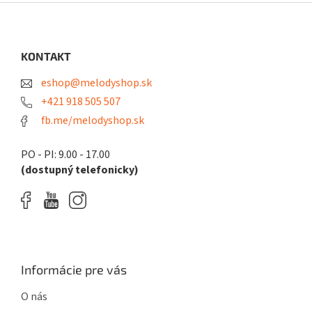
Z
á
p
ä
KONTAKT
t
eshop@melodyshop.sk
i
e
+421 918 505 507
fb.me/melodyshop.sk
PO - PI: 9.00 - 17.00
(dostupný telefonicky)
Informácie pre vás
O nás