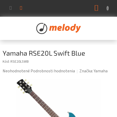
Prejsť
NÁKUP
na
KOŠÍK
obsah
Yamaha RSE20L Swift Blue
Kód:
RSE20LSWB
Priemerné
Neohodnotené
Podrobnosti hodnotenia
Značka:
Yamaha
hodnotenie
produktu
je
0,0
z
5
hviezdičiek.