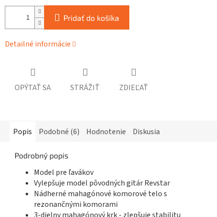
Pridať do košíka
Detailné informácie
OPÝTAŤ SA
STRÁŽIŤ
ZDIEĽAŤ
Popis
Podobné (6)
Hodnotenie
Diskusia
Podrobný popis
Model pre ľavákov
Vylepšuje model pôvodných gitár Revstar
Nádherné mahagónové komorové telo s
rezonančnými komorami
3-dielny mahagónový krk - zlepšuje stabilitu