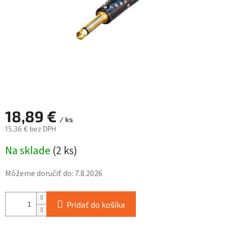
18,89 €
/ ks
15,36 € bez DPH
Jednotková
Na sklade
(
2 ks
)
cena:
Môžeme doručiť do:
7.8.2026
Pridať do košíka