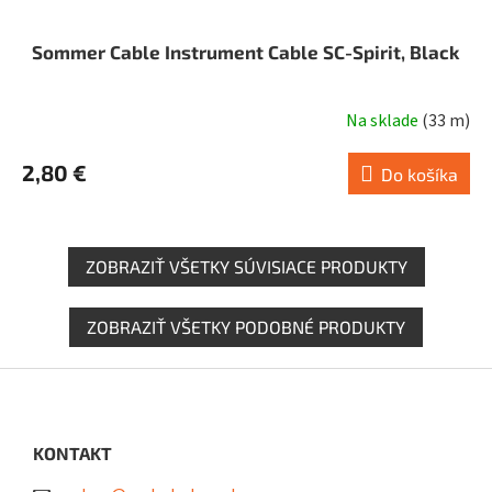
Sommer Cable Instrument Cable SC-Spirit, Black
Na sklade
(
33 m
)
Priemerné
hodnotenie
2,80 €
produktu
Do košíka
je
5,0
z
ZOBRAZIŤ VŠETKY SÚVISIACE PRODUKTY
5
hviezdičiek.
ZOBRAZIŤ VŠETKY PODOBNÉ PRODUKTY
Z
á
p
ä
KONTAKT
t