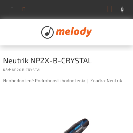
Prejsť
NÁKUP
na
KOŠÍK
obsah
Neutrik NP2X-B-CRYSTAL
Kód:
NP2X-B-CRYSTAL
Priemerné
Neohodnotené
Podrobnosti hodnotenia
Značka:
Neutrik
hodnotenie
produktu
je
0,0
z
5
hviezdičiek.