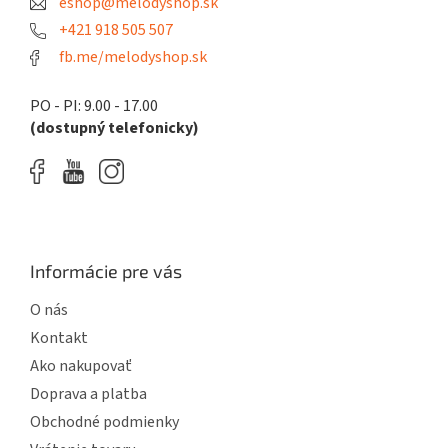
eshop@melodyshop.sk
i
e
+421 918 505 507
fb.me/melodyshop.sk
PO - PI: 9.00 - 17.00
(dostupný telefonicky)
Informácie pre vás
O nás
Kontakt
Ako nakupovať
Doprava a platba
Obchodné podmienky