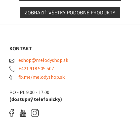
ZOBRAZIŤ VŠETKY PODOBNÉ PRODUKTY
Z
á
p
ä
KONTAKT
t
eshop@melodyshop.sk
i
e
+421 918 505 507
fb.me/melodyshop.sk
PO - PI: 9.00 - 17.00
(dostupný telefonicky)