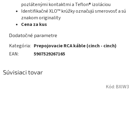
pozlátenými kontaktmi a Teflon® izoláciou
Identifikačné XLO™ krúžky označujú smerovosť a sú
znakom originality
Cena za kus
Dodatočné parametre
Kategória
:
Prepojovacie RCA káble (cinch - cinch)
EAN
:
5907529267165
Súvisiaci tovar
Kód:
BXIW3