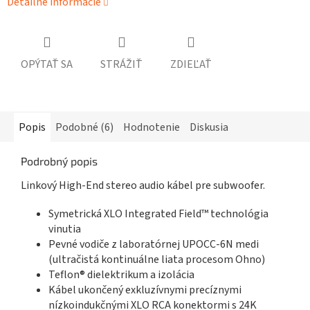
Detailné informácie
OPÝTAŤ SA
STRÁŽIŤ
ZDIEĽAŤ
Popis
Podobné (6)
Hodnotenie
Diskusia
Podrobný popis
Linkový High-End stereo audio kábel pre subwoofer.
Symetrická XLO Integrated Field™ technológia
vinutia
Pevné vodiče z laboratórnej UPOCC-6N medi
(ultračistá kontinuálne liata procesom Ohno)
Teflon® dielektrikum a izolácia
Kábel ukončený exkluzívnymi precíznymi
nízkoindukčnými XLO RCA konektormi s 24K