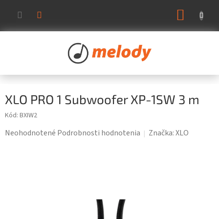
Prejsť
NÁKUP
na
KOŠÍK
obsah
XLO PRO 1 Subwoofer XP-1SW 3 m
Kód:
BXIW2
Priemerné
Neohodnotené
Podrobnosti hodnotenia
Značka:
XLO
hodnotenie
produktu
je
0,0
z
5
hviezdičiek.