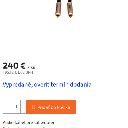
240 €
/ ks
195,12 € bez DPH
Jednotková
Vypredané, overiť termín dodania
cena:
Pridať do košíka
Audio kábel pre subwoofer