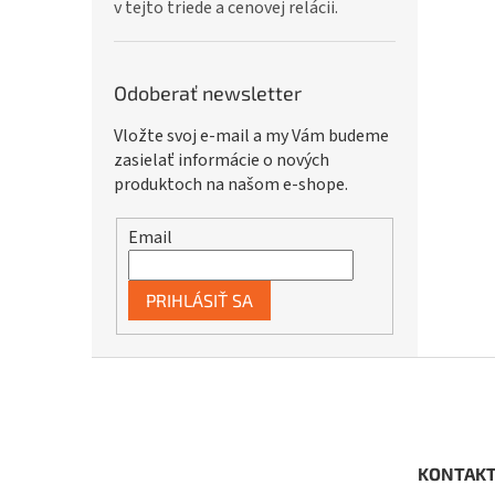
v tejto triede a cenovej relácii.
Odoberať newsletter
Vložte svoj e-mail a my Vám budeme
zasielať informácie o nových
produktoch na našom e-shope.
Email
PRIHLÁSIŤ SA
Z
á
p
ä
t
KONTAK
i