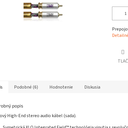
čiek.
Prepojo
Detailn
TLAČ
is
Podobné (6)
Hodnotenie
Diskusia
robný popis
ový High-End stereo audio kábel (sada).
Symetrická XLO Integrated Field™ technológia vinutia s revoluč