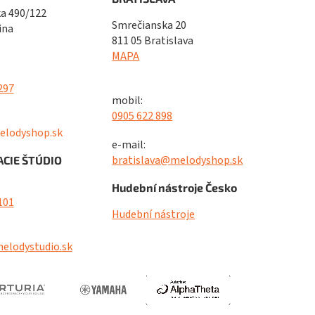
a 490/122
Smrečianska 20
ina
811 05 Bratislava
MAPA
297
mobil:
0905 622 898
elodyshop.sk
e-mail:
bratislava@melodyshop.sk
CIE ŠTÚDIO
Hudební nástroje Česko
101
Hudební nástroje
elodystudio.sk