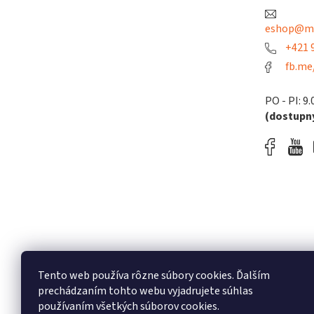
e
eshop@me
+421 9
fb.me
PO - PI: 9.
(dostupný
Tento web používa rôzne súbory cookies. Ďalším
prechádzaním tohto webu vyjadrujete súhlas
používaním všetkých súborov cookies.