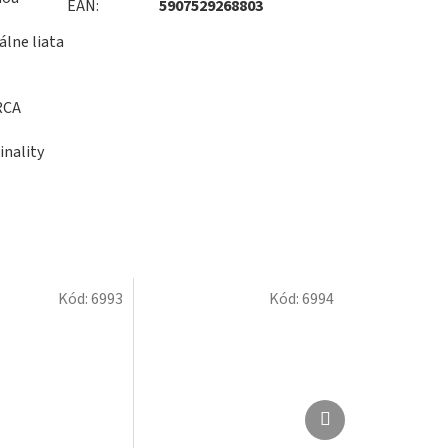
EAN
:
5907529268803
álne liata
RCA
inality
Kód:
6993
Kód:
6994
Ďalší
Ďalší
produkt
produkt