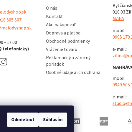
Bytčiansk
O nás
lodyshop.sk
010 03 Žil
Kontakt
MAPA
18 505 507
Ako nakupovať
/melodyshop.sk
mobil:
Doprava a platba
0905 170 
Obchodné podmienky
00 - 17.00
 telefonicky)
e-mail:
Vrátenie tovaru
zilina@m
Reklamačný a záručný
poriadok
NAHRÁVA
Osobné údaje a ich ochrana
mobil:
0949 505 
e-mail:
studio@m
Odmietnuť
Súhlasím