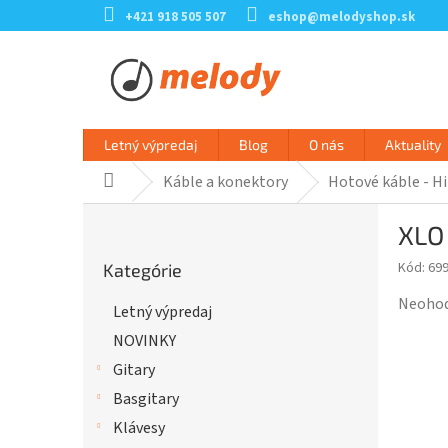
Prejsť
+421 918 505 507
eshop@melodyshop.sk
na
obsah
Letný výpredaj
Blog
O nás
Aktuality
Káble a konektory
Hotové káble - Hi
Domov
B
XLO 
o
Preskočiť
č
Kód:
69
Kategórie
kategórie
n
ý
Prieme
Neoho
Letný výpredaj
p
hodnot
NOVINKY
a
produk
n
je
Gitary
e
0,0
Basgitary
l
z
Klávesy
5