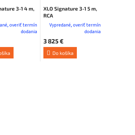
ature 3-1 4 m,
XLO Signature 3-1 5 m,
RCA
ané, overiť termín
Vypredané, overiť termín
dodania
dodania
3 825 €
ošíka
Do košíka