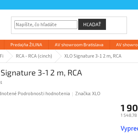
HĽADAŤ
Predajňa ŽILINA
AV showroom Bratislava
AV showroo
Fi
RCA - RCA (cinch)
XLO Signature 3-1 2 m, RCA
Signature 3-1 2 m, RCA
91
rné
dnotené
Podrobnosti hodnotenia
Značka:
XLO
enie
1 9
tu
1 548,78
Jednotk
Vypre
cena: