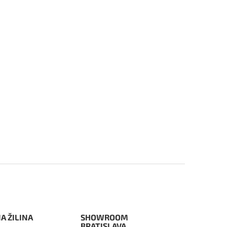
A ŽILINA
SHOWROOM
BRATISLAVA