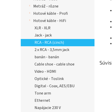
Metráž - rôzne
Hotové káble - Profi
Hotové káble - HiFi
XLR - XLR
Jack - jack
RCA - RCA (cinch)
2 x RCA - 3,5mm jack
banán - banán
Súvis
Cable shoe - cable shoe
Video - HDMI
Optické - Toslink
Digital - Coax, AES/EBU
Tone arm
Ethernet
Napájacie 230 V