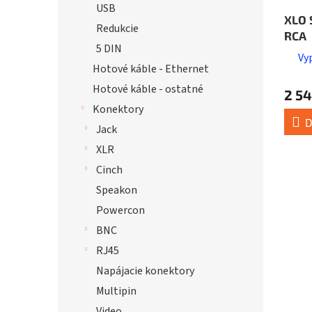
USB
XLO 
Redukcie
RCA
5 DIN
Vy
Hotové káble - Ethernet
Hotové káble - ostatné
2 54
Konektory
D
Jack
XLR
Cinch
Speakon
Powercon
BNC
RJ45
Napájacie konektory
Multipin
Video