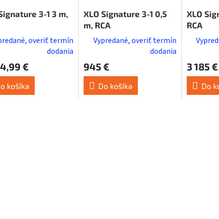
Signature 3-1 3 m,
XLO Signature 3-1 0,5
XLO Sign
m, RCA
RCA
predané, overiť termín
Vypredané, overiť termín
Vypred
dodania
dodania
4,99 €
945 €
3 185 €
o košíka
Do košíka
Do k