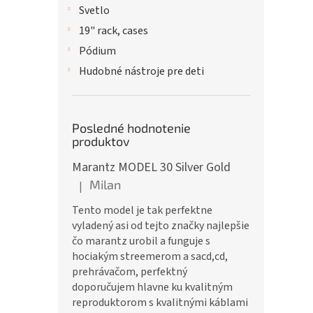
Svetlo
19" rack, cases
Pódium
Hudobné nástroje pre deti
Posledné hodnotenie
produktov
Marantz MODEL 30 Silver Gold
Milan
|
Hodnotenie produktu je 5 z 5 hviezdičiek.
Tento model je tak perfektne
vyladený asi od tejto značky najlepšie
čo marantz urobil a funguje s
hociakým streemerom a sacd,cd,
prehrávačom, perfektný
doporučujem hlavne ku kvalitným
reproduktorom s kvalitnými káblami