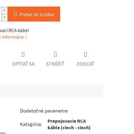
Pridať do košíka
vací RCA kábel
é informácie
OPÝTAŤ SA
STRÁŽIŤ
ZDIEĽAŤ
Dodatočné parametre
Prepojovacie RCA
Kategória
:
káble (cinch - cinch)
nou