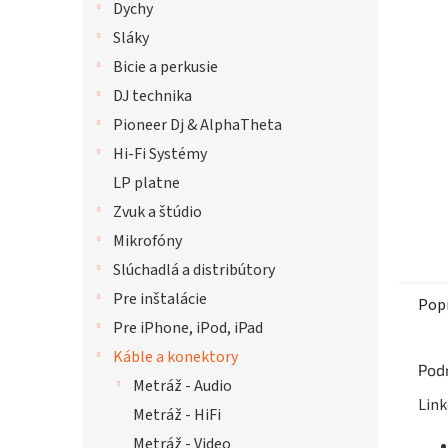
Dychy
hviezdi
Sláky
Bicie a perkusie
DJ technika
Pioneer Dj & AlphaTheta
Hi-Fi Systémy
LP platne
Zvuk a štúdio
Mikrofóny
Slúchadlá a distribútory
Pre inštalácie
Pop
Pre iPhone, iPod, iPad
Káble a konektory
Pod
Metráž - Audio
Link
Metráž - HiFi
Metráž - Video