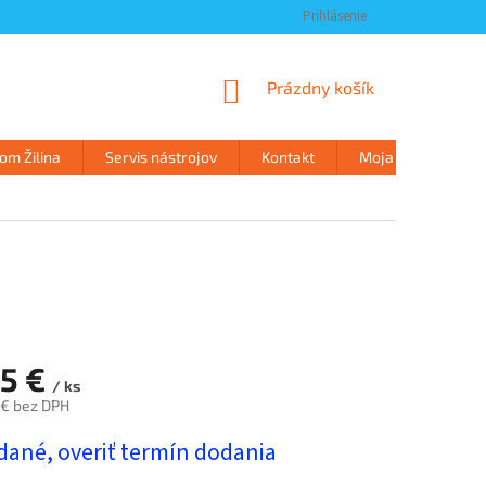
Prihlásenie
NÁKUPNÝ
Prázdny košík
KOŠÍK
m Žilina
Servis nástrojov
Kontakt
Moja objednávka
05 €
/ ks
 € bez DPH
ová
dané, overiť termín dodania