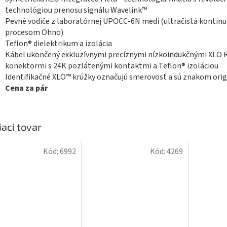
technológiou prenosu signálu Wavelink™
Pevné vodiče z laboratórnej UPOCC-6N medi (ultračistá kontinu
procesom Ohno)
Teflon® dielektrikum a izolácia
Kábel ukončený exkluzívnymi precíznymi nízkoindukčnými XLO 
konektormi s 24K pozlátenými kontaktmi a Teflon® izoláciou
Identifikačné XLO™ krúžky označujú smerovosť a sú znakom orig
Cena za pár
iaci tovar
Kód:
6992
Kód:
4269