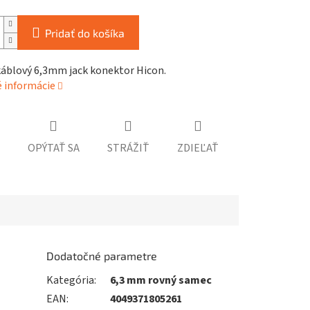
Pridať do košíka
káblový 6,3mm jack konektor Hicon.
é informácie
OPÝTAŤ SA
STRÁŽIŤ
ZDIEĽAŤ
Dodatočné parametre
Kategória
:
6,3 mm rovný samec
EAN
:
4049371805261