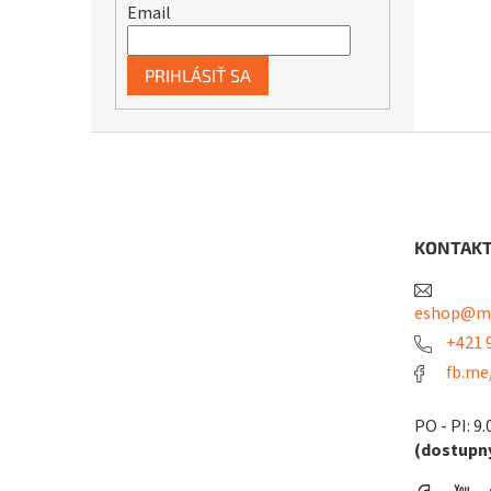
Email
PRIHLÁSIŤ SA
Z
á
p
ä
t
KONTAK
i
e
eshop@me
+421 9
fb.me
PO - PI: 9.
(dostupný