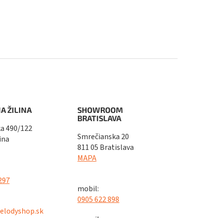
A ŽILINA
SHOWROOM
BRATISLAVA
a 490/122
Smrečianska 20
ina
811 05 Bratislava
MAPA
297
mobil:
0905 622 898
elodyshop.sk