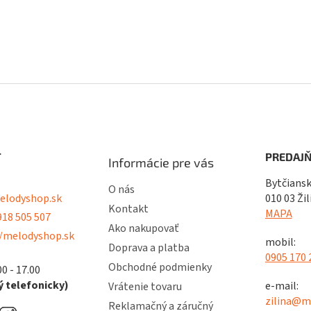
T
PREDAJŇ
Informácie pre vás
Bytčiansk
O nás
lodyshop.sk
010 03 Žil
Kontakt
MAPA
18 505 507
Ako nakupovať
/melodyshop.sk
mobil:
Doprava a platba
0905 170 
Obchodné podmienky
00 - 17.00
 telefonicky)
e-mail:
Vrátenie tovaru
zilina@m
Reklamačný a záručný