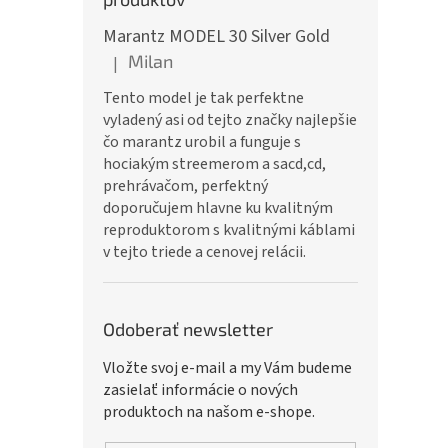
Marantz MODEL 30 Silver Gold
Milan
|
Hodnotenie produktu je 5 z 5 hviezdičiek.
Tento model je tak perfektne
vyladený asi od tejto značky najlepšie
čo marantz urobil a funguje s
hociakým streemerom a sacd,cd,
prehrávačom, perfektný
doporučujem hlavne ku kvalitným
reproduktorom s kvalitnými káblami
v tejto triede a cenovej relácii.
Odoberať newsletter
Vložte svoj e-mail a my Vám budeme
zasielať informácie o nových
produktoch na našom e-shope.