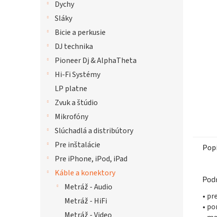
Dychy
hviezdi
Sláky
Bicie a perkusie
DJ technika
Pioneer Dj & AlphaTheta
Hi-Fi Systémy
LP platne
Zvuk a štúdio
Mikrofóny
Slúchadlá a distribútory
Pre inštalácie
Pop
Pre iPhone, iPod, iPad
Káble a konektory
Pod
Metráž - Audio
• pr
Metráž - HiFi
• po
Metráž - Video