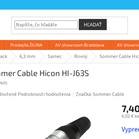
HĽADAŤ
Predajňa ŽILINA
AV showroom Bratislava
AV showroo
Jack
6,3 mm
Samec
Rovný
Sommer Cable Hic
mer Cable Hicon HI-J63S
J63S
rné
dnotené
Podrobnosti hodnotenia
Značka:
Sommer Cable
enie
7,4
tu
6,02 € b
Jednotk
Vypre
cena: