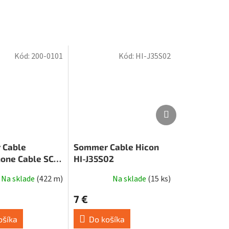
Kód:
200-0101
Kód:
HI-J35S02
Ďalší
Ďalší
produkt
produkt
 Cable
Sommer Cable Hicon
one Cable SC-
HI-J35S02
MKII, Black
Na sklade
(
422 m
)
Na sklade
(
15 ks
)
7 €
ošíka
Do košíka