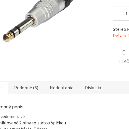
čiek.
Stereo 
Detailn
TLAČ
is
Podobné (6)
Hodnotenie
Diskusia
robný popis
evedenie: sivé
niklované 2 piny so zlatou špičkou