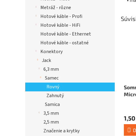
• ma
Metráž - rôzne
Hotové káble - Profi
Súvis
Hotové káble - HiFi
Hotové káble - Ethernet
Hotové káble - ostatné
Konektory
Jack
6,3 mm
Samec
Rovný
Somm
Micr
Zahnutý
Stag
Samica
Blac
3,5 mm
1,50
2,5 mm
D
Značenie a krytky