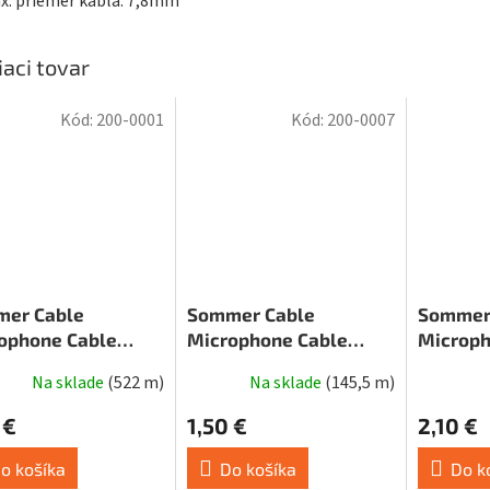
x. priemer kábla: 7,8mm
iaci tovar
Kód:
200-0001
Kód:
200-0007
er Cable
Sommer Cable
Sommer
ophone Cable
Microphone Cable
Microph
e 22 Highflex,
Stage 22 Highflex,
Source 
Na sklade
(
522 m
)
Na sklade
(
145,5 m
)
k
Yellow
 €
1,50 €
2,10 €
o košíka
Do košíka
Do k