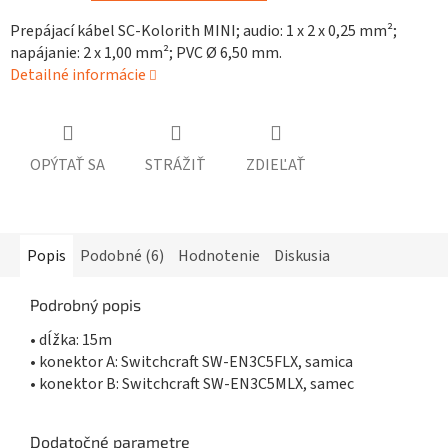
Prepájací kábel SC-Kolorith MINI; audio: 1 x 2 x 0,25 mm²;
napájanie: 2 x 1,00 mm²; PVC Ø 6,50 mm.
Detailné informácie
OPÝTAŤ SA
STRÁŽIŤ
ZDIEĽAŤ
Popis
Podobné (6)
Hodnotenie
Diskusia
Podrobný popis
• dĺžka: 15m
• konektor A: Switchcraft SW-EN3C5FLX, samica
• konektor B: Switchcraft SW-EN3C5MLX, samec
Dodatočné parametre