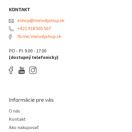
p
ä
KONTAKT
t
eshop@melodyshop.sk
i
e
+421 918 505 507
fb.me/melodyshop.sk
PO - PI: 9.00 - 17.00
(dostupný telefonicky)
Informácie pre vás
O nás
Kontakt
Ako nakupovať