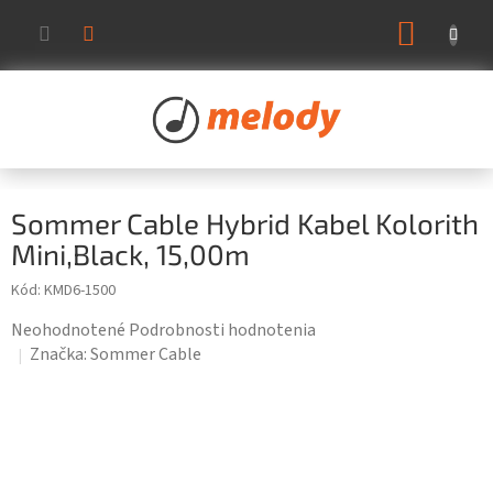
Prejsť
NÁKUP
na
KOŠÍK
obsah
Sommer Cable Hybrid Kabel Kolorith
Mini,Black, 15,00m
Kód:
KMD6-1500
Priemerné
Neohodnotené
Podrobnosti hodnotenia
hodnotenie
Značka:
Sommer Cable
produktu
je
0,0
z
5