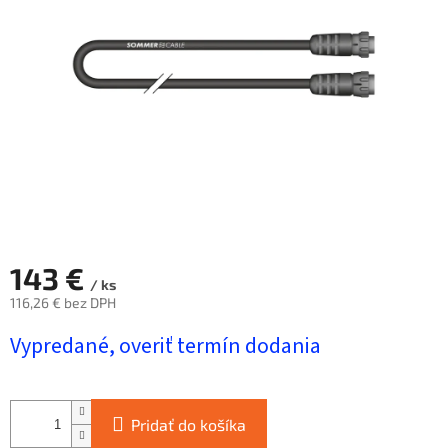
hviezdičiek.
143 €
/ ks
116,26 € bez DPH
Jednotková
Vypredané, overiť termín dodania
cena:
Pridať do košíka