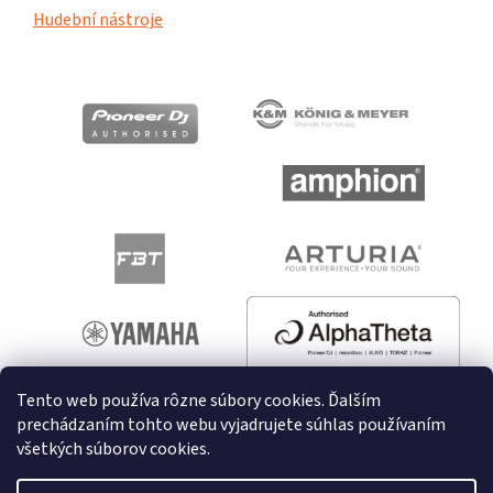
Hudební nástroje
Tento web používa rôzne súbory cookies. Ďalším
prechádzaním tohto webu vyjadrujete súhlas používaním
všetkých súborov cookies.
Vytvoril Shoptet