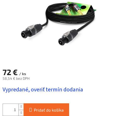
hviezdičiek.
72 €
/ ks
58,54 € bez DPH
Jednotková
Vypredané, overiť termín dodania
cena:
Pridať do košíka