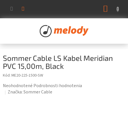
Prejsť
NÁKUP
na
KOŠÍK
obsah
Sommer Cable LS Kabel Meridian
PVC 15,00m, Black
Kód:
ME20-225-1500-SW
Priemerné
Neohodnotené
Podrobnosti hodnotenia
hodnotenie
Značka:
Sommer Cable
produktu
je
0,0
z
5