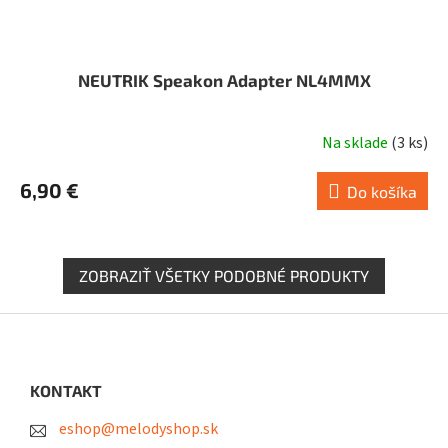
NEUTRIK Speakon Adapter NL4MMX
Na sklade
(
3 ks
)
6,90 €
Do košíka
ZOBRAZIŤ VŠETKY PODOBNÉ PRODUKTY
Z
á
p
ä
KONTAKT
t
eshop@melodyshop.sk
i