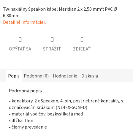
Twinaxiálny Speakon kábel Meridian 2 x 2,50 mm²; PVC Ø
6,80mm.
Detailné informácie
OPÝTAŤ SA
STRÁŽIŤ
ZDIEĽAŤ
Popis
Podobné (6)
Hodnotenie
Diskusia
Podrobný popis
• konektory: 2 x Speakon, 4-pin, postriebrené kontakty, s
označovacím krúžkom (NL4FX-SOM-D)
• materiál vodičov: bezkyslíkatá meď
• dĺžka: 15m
• čierny prevedenie