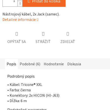
Pridať do košíka
Nástrojový kábel, 2x Jack (samec).
Detailné informácie
OPÝTAŤ SA
STRÁŽIŤ
ZDIEĽAŤ
Popis
Podobné (6)
Hodnotenie
Diskusia
Podrobný popis
• Kábel: Tricone® XXL
• Farba: čierna
• Konektory: 2x HICON (HI-J63)
• Dĺžka: 6 m
Dodatočné parametre