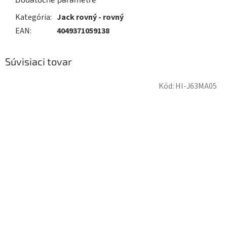
Kategória
:
Jack rovný - rovný
EAN
:
4049371059138
Súvisiaci tovar
Kód:
HI-J63MA05