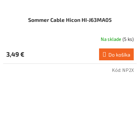
Sommer Cable Hicon HI-J63MA05
Na sklade
(
5 ks
)
3,49 €
Do košíka
Kód:
NP2X