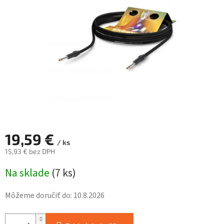
hviezdičiek.
19,59 €
/ ks
15,93 € bez DPH
Jednotková
Na sklade
(
7 ks
)
cena:
Môžeme doručiť do:
10.8.2026