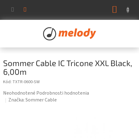
Prejsť
NÁKUP
na
KOŠÍK
obsah
Sommer Cable IC Tricone XXL Black,
6,00m
Kód:
TXTR-0600-SW
Priemerné
Neohodnotené
Podrobnosti hodnotenia
hodnotenie
Značka:
Sommer Cable
produktu
je
0,0
z
5