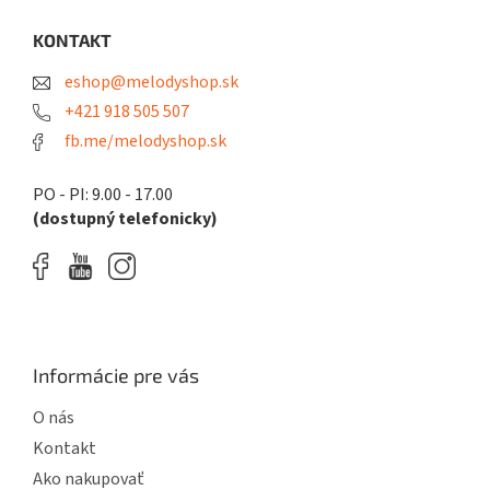
p
ä
KONTAKT
t
eshop@melodyshop.sk
i
e
+421 918 505 507
fb.me/melodyshop.sk
PO - PI: 9.00 - 17.00
(dostupný telefonicky)
Informácie pre vás
O nás
Kontakt
Ako nakupovať